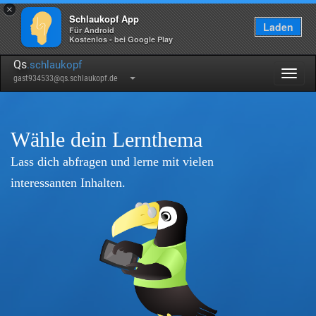
×
Schlaukopf App
Laden
Für Android
Kostenlos - bei Google Play
Qs
.schlaukopf
Togg
gast934533@qs.schlaukopf.de
navig
Wähle dein Lernthema
Lass dich abfragen und lerne mit vielen
interessanten Inhalten.