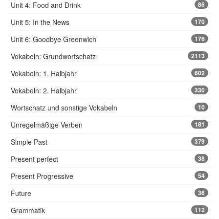
Unit 4: Food and Drink
86
Unit 5: In the News
170
Unit 6: Goodbye Greenwich
176
Vokabeln: Grundwortschatz
2113
Vokabeln: 1. Halbjahr
602
Vokabeln: 2. Halbjahr
330
Wortschatz und sonstige Vokabeln
10
Unregelmäßige Verben
181
Simple Past
379
Present perfect
38
Present Progressive
54
Future
36
Grammatik
112