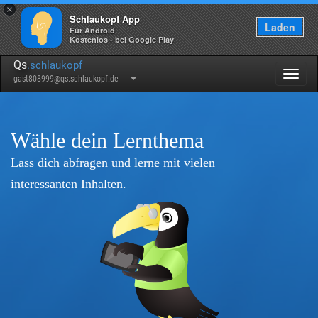
×
Schlaukopf App
Laden
Für Android
Kostenlos - bei Google Play
Qs
.schlaukopf
Togg
gast808999@qs.schlaukopf.de
navig
Wähle dein Lernthema
Lass dich abfragen und lerne mit vielen
interessanten Inhalten.