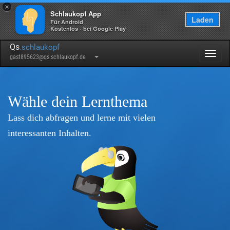
×
Schlaukopf App
Laden
Für Android
Kostenlos - bei Google Play
Qs
.schlaukopf
Togg
gast895623@qs.schlaukopf.de
navig
Wähle dein Lernthema
Lass dich abfragen und lerne mit vielen
interessanten Inhalten.