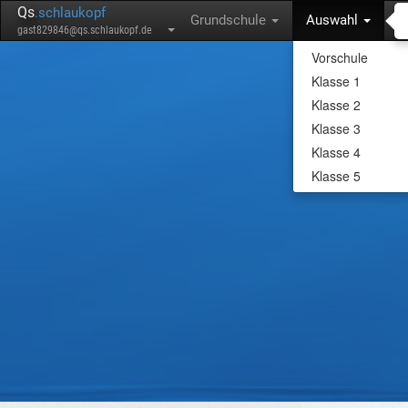
Qs
.schlaukopf
Grundschule
Auswahl
gast829846@qs.schlaukopf.de
Vorschule
Klasse 1
Klasse 2
Klasse 3
Klasse 4
Klasse 5