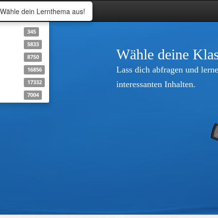
Wähle dein Lernthema aus!
345
5833
Wähle deine Klas
8750
Lass dich abfragen und lerne
16856
17332
interessanten Inhalten.
7004