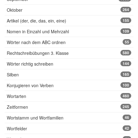
Oktober
264
Artikel (der, die, das, ein, eine)
155
Nomen in Einzahl und Mehrzahl
109
Wörter nach dem ABC ordnen
55
Rechtschreibübungen 3. Klasse
580
Wörter richtig schreiben
144
Silben
165
Konjugieren von Verben
100
Wortarten
460
Zeitformen
245
Wortstamm und Wortfamilien
46
Wortfelder
42