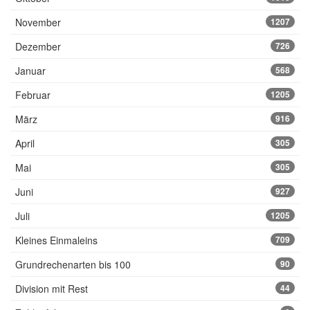
November
1207
Dezember
726
Januar
568
Februar
1205
März
916
April
305
Mai
305
Juni
927
Juli
1205
Kleines Einmaleins
709
Grundrechenarten bis 100
90
Division mit Rest
44