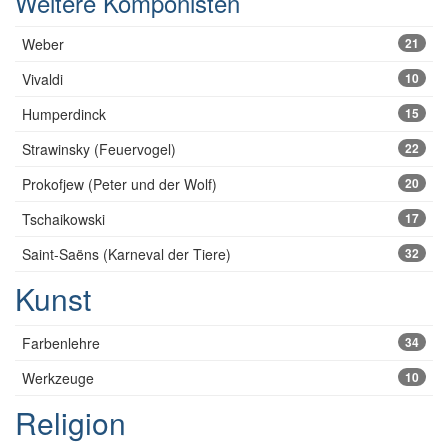
Weitere Komponisten
Weber
21
Vivaldi
10
Humperdinck
15
Strawinsky (Feuervogel)
22
Prokofjew (Peter und der Wolf)
20
Tschaikowski
17
Saint-Saëns (Karneval der Tiere)
32
Kunst
Farbenlehre
34
Werkzeuge
10
Religion