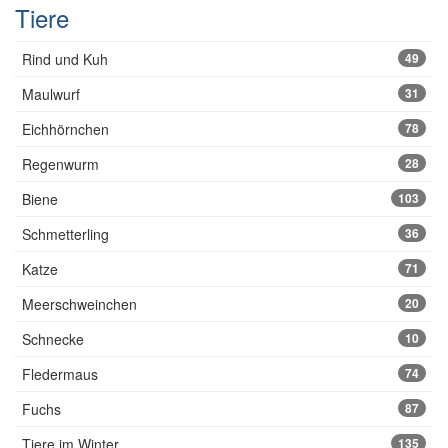
Tiere
Rind und Kuh
49
Maulwurf
31
Eichhörnchen
78
Regenwurm
28
Biene
103
Schmetterling
36
Katze
71
Meerschweinchen
20
Schnecke
10
Fledermaus
74
Fuchs
87
Tiere im Winter
135