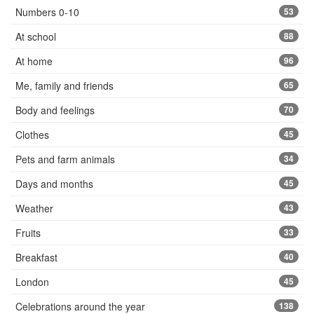
Numbers 0-10
53
At school
88
At home
96
Me, family and friends
65
Body and feelings
70
Clothes
45
Pets and farm animals
34
Days and months
45
Weather
43
Fruits
33
Breakfast
40
London
45
Celebrations around the year
138