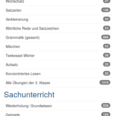
Wortschatz
41
Satzarten
148
Verkleinerung
33
Wörtliche Rede und Satzzeichen
53
Grammatik (gesamt)
886
Märchen
53
Teekessel-Wörter
38
Aufsatz
25
Konzentriertes Lesen
20
Alle Übungen der 3. Klasse
1316
Sachunterricht
Wiederholung: Grundwissen
938
Getreide
194