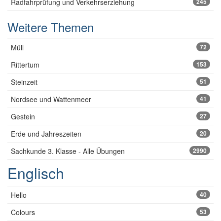
Radfahrprüfung und Verkehrserziehung
245
Weitere Themen
Müll
72
Rittertum
153
Steinzeit
51
Nordsee und Wattenmeer
41
Gestein
27
Erde und Jahreszeiten
20
Sachkunde 3. Klasse - Alle Übungen
2990
Englisch
Hello
40
Colours
53