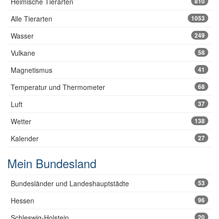
Heimische Tierarten
810
Alle Tierarten
1053
Wasser
249
Vulkane
58
Magnetismus
41
Temperatur und Thermometer
68
Luft
37
Wetter
138
Kalender
27
Mein Bundesland
Bundesländer und Landeshauptstädte
53
Hessen
96
Schleswig-Holstein
20