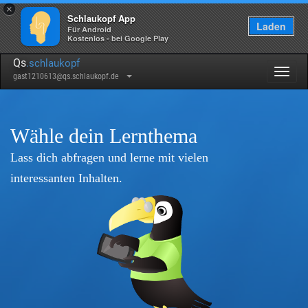
×
Schlaukopf App
Laden
Für Android
Kostenlos - bei Google Play
Qs
.schlaukopf
Togg
gast1210613@qs.schlaukopf.de
navig
Wähle dein Lernthema
Lass dich abfragen und lerne mit vielen
interessanten Inhalten.