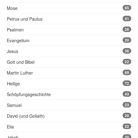
Mose
65
Petrus und Paulus
41
Psalmen
26
Evangelium
20
Jesus
36
Gott und Bibel
22
Martin Luther
69
Heilige
72
Schöpfungsgeschichte
43
Samuel
23
David (und Goliath)
20
Elia
22
Jakob
20