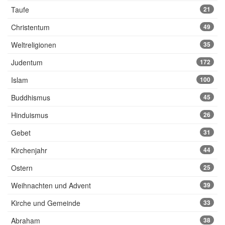
Taufe
21
Christentum
49
Weltreligionen
35
Judentum
172
Islam
100
Buddhismus
45
Hinduismus
26
Gebet
31
Kirchenjahr
44
Ostern
25
Weihnachten und Advent
39
Kirche und Gemeinde
33
Abraham
38