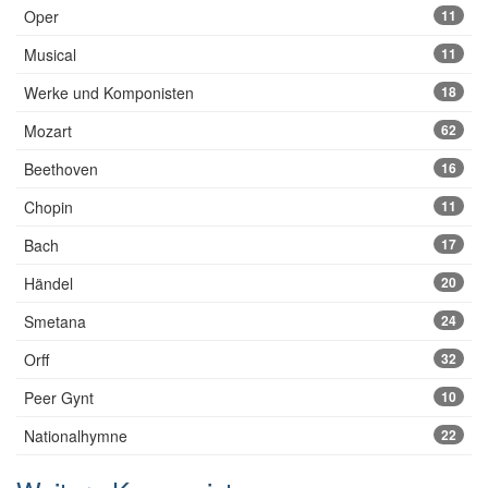
Oper
11
Musical
11
Werke und Komponisten
18
Mozart
62
Beethoven
16
Chopin
11
Bach
17
Händel
20
Smetana
24
Orff
32
Peer Gynt
10
Nationalhymne
22