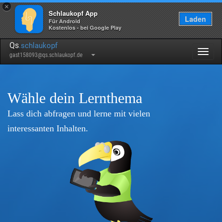
×
Schlaukopf App
Laden
Für Android
Kostenlos - bei Google Play
Qs
.schlaukopf
Togg
gast158093@qs.schlaukopf.de
navig
Wähle dein Lernthema
Lass dich abfragen und lerne mit vielen
interessanten Inhalten.