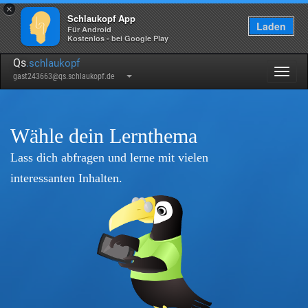
×
Schlaukopf App
Laden
Für Android
Kostenlos - bei Google Play
Qs
.schlaukopf
Togg
gast243663@qs.schlaukopf.de
navig
Wähle dein Lernthema
Lass dich abfragen und lerne mit vielen
interessanten Inhalten.