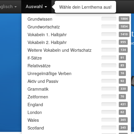
Wähle dein Lernthema aus!
nglisch
Auswahl
Grundwissen
1884
Grundwortschatz
1854
Wähle dein Lern
Vokabeln 1. Halbjahr
1410
Vokabeln 2. Halbjahr
Lass dich abfragen und lerne
955
Weitere Vokabeln und Wortschatz
134
interessanten Inhalten.
if-Sätze
91
Relativsätze
85
Unregelmäßige Verben
16
Aktiv und Passiv
92
Grammatik
330
Zeitformen
70
England
431
London
62
Wales
365
Scotland
345