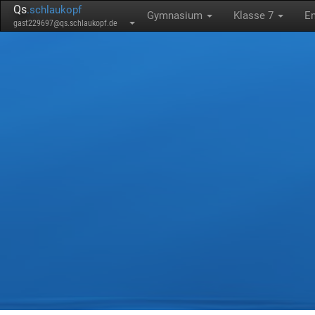
Qs
.schlaukopf
Gymnasium
Klasse 7
E
gast229697@qs.schlaukopf.de