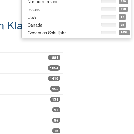
Northern Ireland
290
Ireland
278
USA
17
m
Klasse 7
Canada
25
Gesamtes Schuljahr
1458
1884
1854
1410
955
134
91
85
16