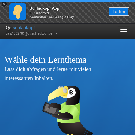
×
Schlaukopf App
Laden
Für Android
Kostenlos - bei Google Play
Qs
.schlaukopf
Togg
gast1352783@qs.schlaukopf.de
navig
Wähle dein Lernthema
Lass dich abfragen und lerne mit vielen
interessanten Inhalten.