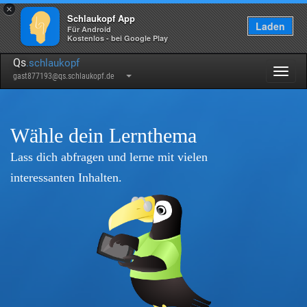
×
Schlaukopf App
Laden
Für Android
Kostenlos - bei Google Play
Qs
.schlaukopf
Togg
gast877193@qs.schlaukopf.de
navig
Wähle dein Lernthema
Lass dich abfragen und lerne mit vielen
interessanten Inhalten.