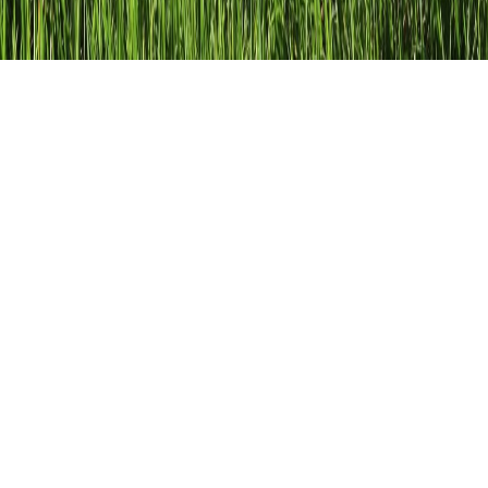
Rock und Pop Musik
Die Geschichte des Rock & Pop
Es ist oftmals ziemlich verwirrend, welche Musikarten als
Rock- und welche als Popmusik zu bezeichnen sind. Vom
Wortsinn her könnte es eigentlich klar scheinen:
„Pop“ ist die Abkürzung von „popular“ und würde also alle
Musik meinen, die beliebt ist und von den Hörern geschätzt
wird. Damit neue Musiktitel eine solche Popularität erlangen,