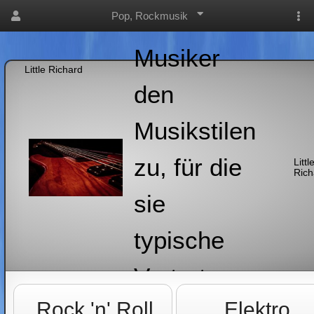
Ordne die
Pop, Rockmusik
Musiker
Little Richard
den
Musikstilen
zu, für die
Littl
Rich
sie
typische
Vertreter
Rock 'n' Roll
Elektro
sind!