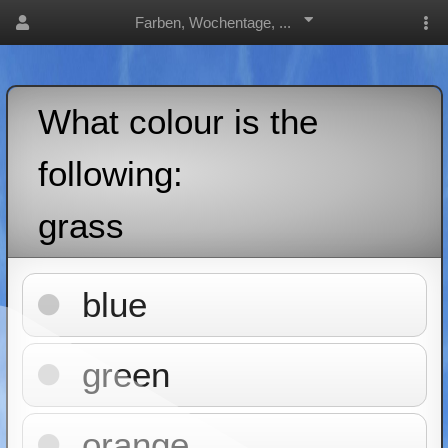
Farben, Wochentage, ...
What colour is the
following:
grass
blue
green
orange